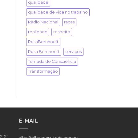
qualidade
qualidade de vida no trabalho
Radio Nacional
raças
realidade
respeito
RosaBernhoeft
Rosa Bernhoeft
serviços
Tomada de Consciência
Transformação
E-MAIL
2 2º
alba@albaconsultoria.com.br