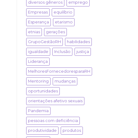
diversos gêneros
emprego
Empresas
equilíbrio
Esperança
etarismo
etnias
gerações
GrupoGestãoRH
habilidades
igualdade
Inclusão
justiça
Liderança
MelhoresFornecedoresparaRH
Mentoring
mudanças
oportunidades
orientações afetivo sexuais
Pandemia
pessoas com deficiência
produtividade
produtos