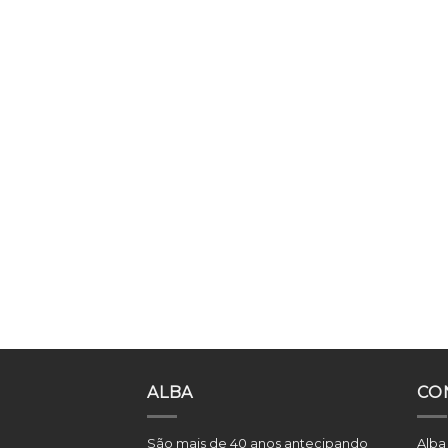
ALBA
CO
São mais de 40 anos antecipando
Alba