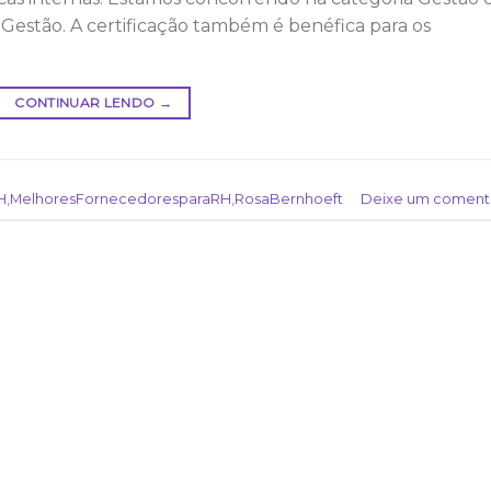
Gestão. A certificação também é benéfica para os
CONTINUAR LENDO
→
H
,
MelhoresFornecedoresparaRH
,
RosaBernhoeft
Deixe um coment