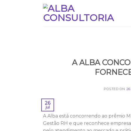
Skip
to
content
A ALBA CONC
FORNECE
POSTED ON
26
26
jul
A Alba está concorrendo ao prêmio M
Gestão RH e que reconhece empresas
pelo atendimento ao mercado e práti