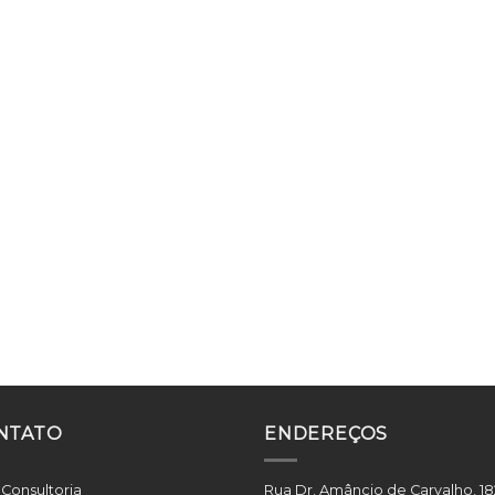
NTATO
ENDEREÇOS
 Consultoria
Rua Dr. Amâncio de Carvalho, 18