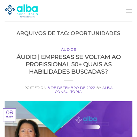
Skip
to
content
ARQUIVOS DE TAG:
OPORTUNIDADES
ÁUDIOS
ÁUDIO | EMPRESAS SE VOLTAM AO
PROFISSIONAL 50+ QUAIS AS
HABILIDADES BUSCADAS?
POSTED ON
8 DE DEZEMBRO DE 2022
BY
ALBA
CONSULTORIA
08
dez