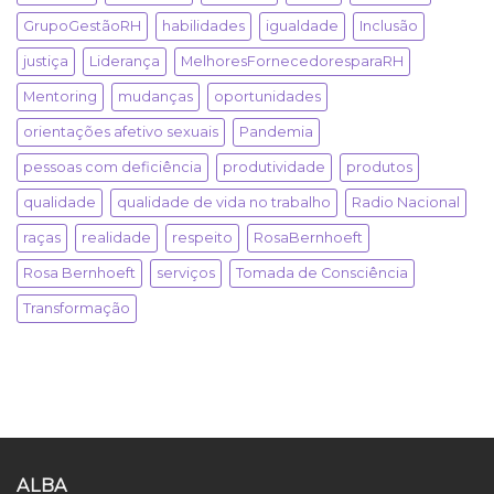
GrupoGestãoRH
habilidades
igualdade
Inclusão
justiça
Liderança
MelhoresFornecedoresparaRH
Mentoring
mudanças
oportunidades
orientações afetivo sexuais
Pandemia
pessoas com deficiência
produtividade
produtos
qualidade
qualidade de vida no trabalho
Radio Nacional
raças
realidade
respeito
RosaBernhoeft
Rosa Bernhoeft
serviços
Tomada de Consciência
Transformação
ALBA