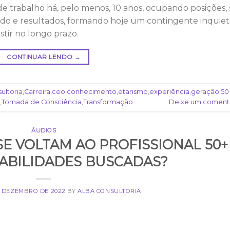
 trabalho há, pelo menos, 10 anos, ocupando posições, 
ido e resultados, formando hoje um contingente inquiet
tir no longo prazo.
CONTINUAR LENDO
→
ultoria
,
Carreira
,
ceo
,
conhecimento
,
etarismo
,
experiência
,
geração 50
,
Tomada de Consciência
,
Transformação
Deixe um coment
ÁUDIOS
SE VOLTAM AO PROFISSIONAL 50+
HABILIDADES BUSCADAS?
E DEZEMBRO DE 2022
BY
ALBA CONSULTORIA