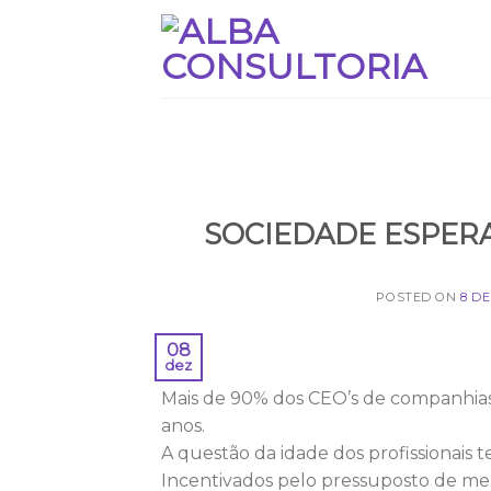
Skip
to
content
SOCIEDADE ESPERA
POSTED ON
8 D
08
dez
Mais de 90% dos CEO’s de companhias 
anos.
A questão da idade dos profissionais
Incentivados pelo pressuposto de melh