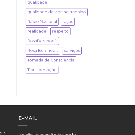
qualidade
qualidade de vida no trabalho
Radio Nacional
raças
realidade
respeito
RosaBernhoeft
Rosa Bernhoeft
serviços
Tomada de Consciência
Transformação
E-MAIL
2 2º
alba@albaconsultoria.com.br