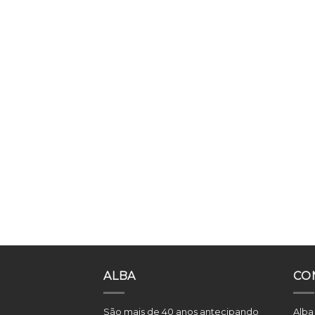
ALBA
CO
São mais de 40 anos antecipando
Alba