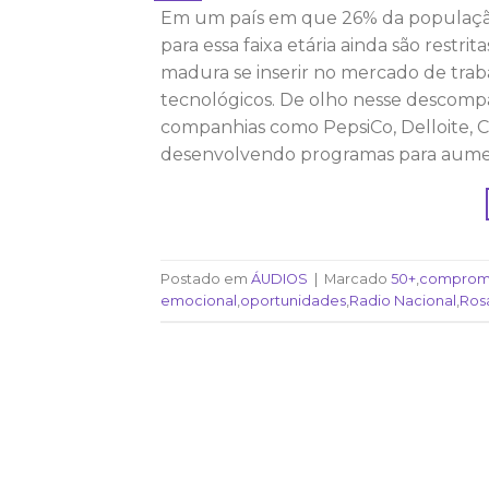
Em um país em que 26% da população
para essa faixa etária ainda são restr
madura se inserir no mercado de tra
tecnológicos. De olho nesse descompa
companhias como PepsiCo, Delloite, C
desenvolvendo programas para aument
Postado em
ÁUDIOS
|
Marcado
50+
,
comprom
emocional
,
oportunidades
,
Radio Nacional
,
Ros