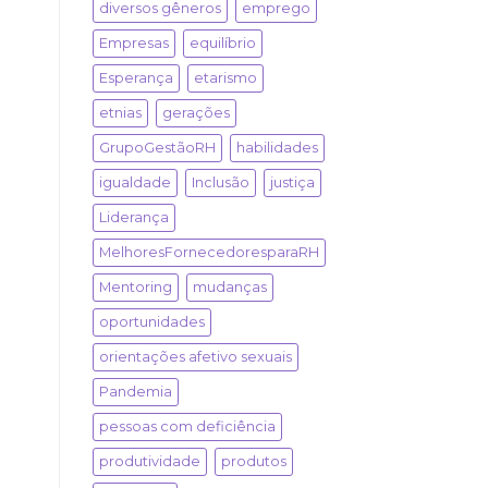
diversos gêneros
emprego
Empresas
equilíbrio
Esperança
etarismo
etnias
gerações
GrupoGestãoRH
habilidades
igualdade
Inclusão
justiça
Liderança
MelhoresFornecedoresparaRH
Mentoring
mudanças
oportunidades
orientações afetivo sexuais
Pandemia
pessoas com deficiência
produtividade
produtos