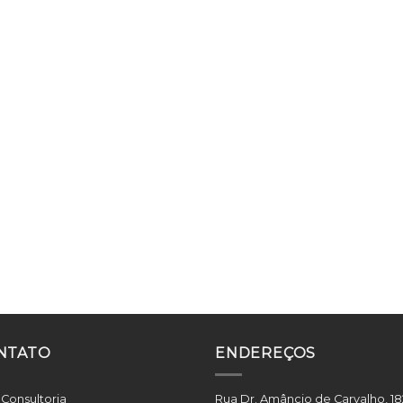
NTATO
ENDEREÇOS
 Consultoria
Rua Dr. Amâncio de Carvalho, 18