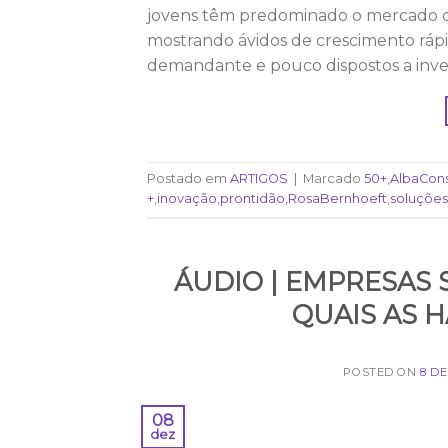
jovens têm predominado o mercado de
mostrando ávidos de crescimento ráp
demandante e pouco dispostos a inves
Postado em
ARTIGOS
|
Marcado
50+
,
AlbaCons
+
,
inovação
,
prontidão
,
RosaBernhoeft
,
soluções
ÁUDIO | EMPRESAS 
QUAIS AS 
POSTED ON
8 D
08
dez