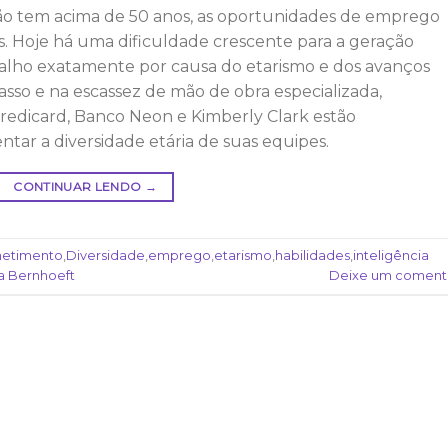
 tem acima de 50 anos, as oportunidades de emprego
itas. Hoje há uma dificuldade crescente para a geração
balho exatamente por causa do etarismo e dos avanços
sso e na escassez de mão de obra especializada,
redicard, Banco Neon e Kimberly Clark estão
ar a diversidade etária de suas equipes.
CONTINUAR LENDO
→
etimento
,
Diversidade
,
emprego
,
etarismo
,
habilidades
,
inteligência
a Bernhoeft
Deixe um coment