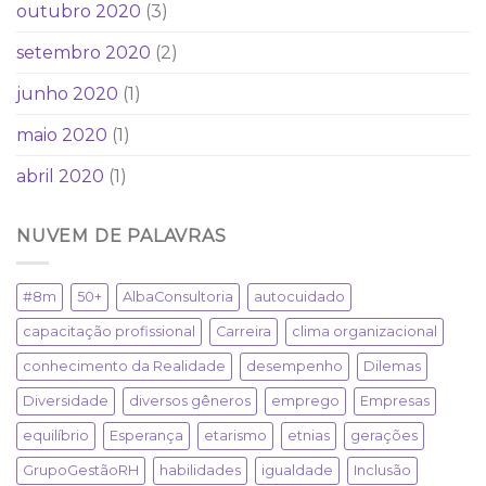
outubro 2020
(3)
setembro 2020
(2)
junho 2020
(1)
maio 2020
(1)
abril 2020
(1)
NUVEM DE PALAVRAS
#8m
50+
AlbaConsultoria
autocuidado
capacitação profissional
Carreira
clima organizacional
conhecimento da Realidade
desempenho
Dilemas
Diversidade
diversos gêneros
emprego
Empresas
equilíbrio
Esperança
etarismo
etnias
gerações
GrupoGestãoRH
habilidades
igualdade
Inclusão