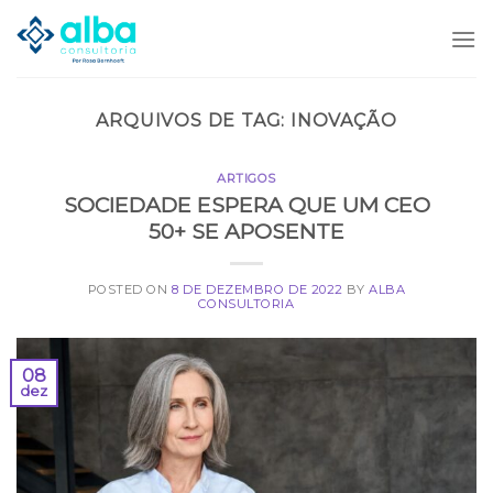
Skip
to
content
ARQUIVOS DE TAG:
INOVAÇÃO
ARTIGOS
SOCIEDADE ESPERA QUE UM CEO
50+ SE APOSENTE
POSTED ON
8 DE DEZEMBRO DE 2022
BY
ALBA
CONSULTORIA
08
dez