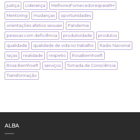
justiça
Liderança
MelhoresFornecedoresparaRH
Mentoring
mudanças
oportunidades
orientações afetivo sexuais
Pandemia
pessoas com deficiência
produtividade
produtos
qualidade
qualidade de vida no trabalho
Radio Nacional
raças
realidade
respeito
RosaBernhoeft
Rosa Bernhoeft
serviços
Tomada de Consciência
Transformação
ALBA