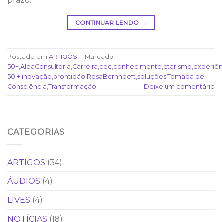
prazo.
CONTINUAR LENDO
→
Postado em
ARTIGOS
|
Marcado
50+
,
AlbaConsultoria
,
Carreira
,
ceo
,
conhecimento
,
etarismo
,
experiên
50 +
,
inovação
,
prontidão
,
RosaBernhoeft
,
soluções
,
Tomada de
Consciência
,
Transformação
Deixe um comentário
CATEGORIAS
ARTIGOS
(34)
ÁUDIOS
(4)
LIVES
(4)
NOTÍCIAS
(18)