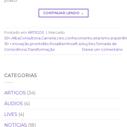
prazo.
CONTINUAR LENDO
→
Postado em
ARTIGOS
|
Marcado
50+
,
AlbaConsultoria
,
Carreira
,
ceo
,
conhecimento
,
etarismo
,
experiên
50 +
,
inovação
,
prontidão
,
RosaBernhoeft
,
soluções
,
Tomada de
Consciência
,
Transformação
Deixe um comentário
CATEGORIAS
ARTIGOS
(34)
ÁUDIOS
(4)
LIVES
(4)
NOTÍCIAS
(18)