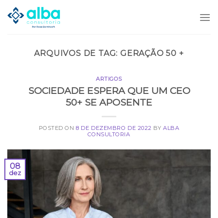
Skip
to
content
ARQUIVOS DE TAG:
GERAÇÃO 50 +
ARTIGOS
SOCIEDADE ESPERA QUE UM CEO
50+ SE APOSENTE
POSTED ON
8 DE DEZEMBRO DE 2022
BY
ALBA
CONSULTORIA
08
dez