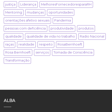
justiça
Liderança
MelhoresFornecedoresparaRH
Mentoring
mudanças
oportunidades
orientações afetivo sexuais
Pandemia
pessoas com deficiência
produtividade
produtos
qualidade
qualidade de vida no trabalho
Radio Nacional
raças
realidade
respeito
RosaBernhoeft
Rosa Bernhoeft
serviços
Tomada de Consciência
Transformação
ALBA