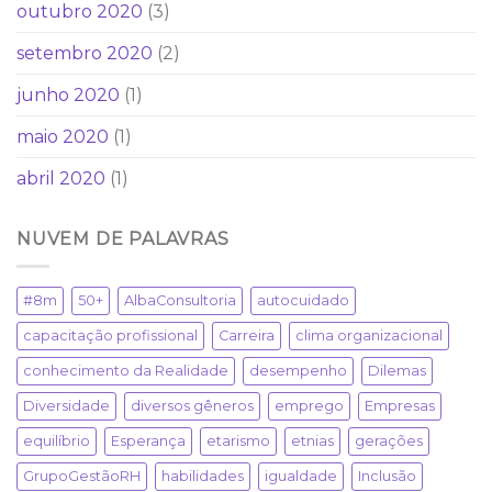
outubro 2020
(3)
setembro 2020
(2)
junho 2020
(1)
maio 2020
(1)
abril 2020
(1)
NUVEM DE PALAVRAS
#8m
50+
AlbaConsultoria
autocuidado
capacitação profissional
Carreira
clima organizacional
conhecimento da Realidade
desempenho
Dilemas
Diversidade
diversos gêneros
emprego
Empresas
equilíbrio
Esperança
etarismo
etnias
gerações
GrupoGestãoRH
habilidades
igualdade
Inclusão