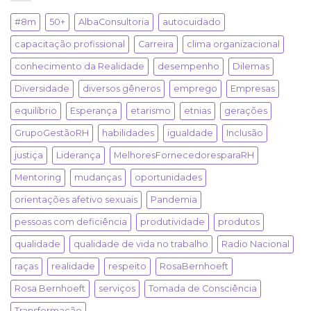
#8m
50+
AlbaConsultoria
autocuidado
capacitação profissional
Carreira
clima organizacional
conhecimento da Realidade
desempenho
Dilemas
Diversidade
diversos gêneros
emprego
Empresas
equilíbrio
Esperança
etarismo
etnias
gerações
GrupoGestãoRH
habilidades
igualdade
Inclusão
justiça
Liderança
MelhoresFornecedoresparaRH
Mentoring
mudanças
oportunidades
orientações afetivo sexuais
Pandemia
pessoas com deficiência
produtividade
produtos
qualidade
qualidade de vida no trabalho
Radio Nacional
raças
realidade
respeito
RosaBernhoeft
Rosa Bernhoeft
serviços
Tomada de Consciência
Transformação