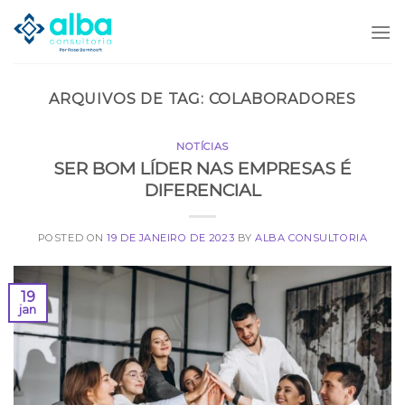
Skip
to
content
ARQUIVOS DE TAG:
COLABORADORES
NOTÍCIAS
SER BOM LÍDER NAS EMPRESAS É
DIFERENCIAL
POSTED ON
19 DE JANEIRO DE 2023
BY
ALBA CONSULTORIA
19
jan