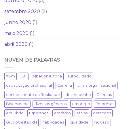
outubro 2020
(3)
setembro 2020
(2)
junho 2020
(1)
maio 2020
(1)
abril 2020
(1)
NUVEM DE PALAVRAS
#8m
50+
AlbaConsultoria
autocuidado
capacitação profissional
Carreira
clima organizacional
conhecimento da Realidade
desempenho
Dilemas
Diversidade
diversos gêneros
emprego
Empresas
equilíbrio
Esperança
etarismo
etnias
gerações
GrupoGestãoRH
habilidades
igualdade
Inclusão