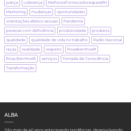
justiça
Liderança
MelhoresFornecedoresparaRH
Mentoring
mudanças
oportunidades
orientações afetivo sexuais
Pandemia
pessoas com deficiência
produtividade
produtos
qualidade
qualidade de vida no trabalho
Radio Nacional
raças
realidade
respeito
RosaBernhoeft
Rosa Bernhoeft
serviços
Tomada de Consciência
Transformação
ALBA
São mais de 40 anos antecipando tendências, desenvolvendo