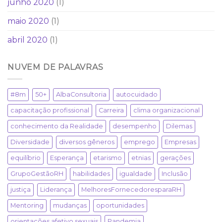
junho 2020
(1)
maio 2020
(1)
abril 2020
(1)
NUVEM DE PALAVRAS
#8m
50+
AlbaConsultoria
autocuidado
capacitação profissional
Carreira
clima organizacional
conhecimento da Realidade
desempenho
Dilemas
Diversidade
diversos gêneros
emprego
Empresas
equilíbrio
Esperança
etarismo
etnias
gerações
GrupoGestãoRH
habilidades
igualdade
Inclusão
justiça
Liderança
MelhoresFornecedoresparaRH
Mentoring
mudanças
oportunidades
orientações afetivo sexuais
Pandemia