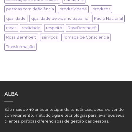
pessoas com deficiência
produtividade
produtos
qualidade
qualidade de vida no trabalho
Radio Nacional
raças
realidade
respeito
RosaBernhoeft
Rosa Bernhoeft
serviços
Tomada de Consciência
Transformação
ALBA
São mais de 40 anos antecipando tendências, desenvolvendo
conhecimento, metodologia e tecnologias para levar aos seus
clientes, práticas diferenciadas de gestão das pessoas.