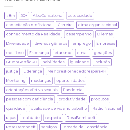
#8m
50+
AlbaConsultoria
autocuidado
capacitação profissional
Carreira
clima organizacional
conhecimento da Realidade
desempenho
Dilemas
Diversidade
diversos gêneros
emprego
Empresas
equilíbrio
Esperança
etarismo
etnias
gerações
GrupoGestãoRH
habilidades
igualdade
Inclusão
justiça
Liderança
MelhoresFornecedoresparaRH
Mentoring
mudanças
oportunidades
orientações afetivo sexuais
Pandemia
pessoas com deficiência
produtividade
produtos
qualidade
qualidade de vida no trabalho
Radio Nacional
raças
realidade
respeito
RosaBernhoeft
Rosa Bernhoeft
serviços
Tomada de Consciência