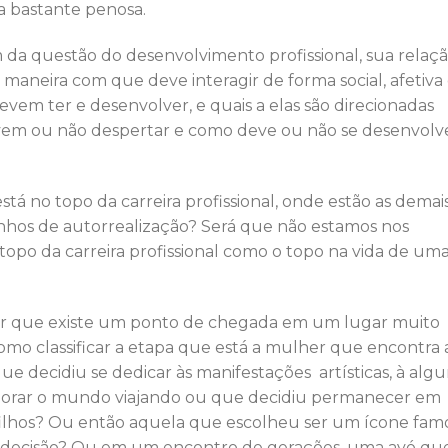
 bastante penosa.
ém da questão do desenvolvimento profissional, sua relaç
maneira com que deve interagir de forma social, afetiva
vem ter e desenvolver, e quais a elas são direcionadas
evem ou não despertar e como deve ou não se desenvolv
á no topo da carreira profissional, onde estão as demai
hos de autorrealização? Será que não estamos nos
topo da carreira profissional como o topo na vida de um
zer que existe um ponto de chegada em um lugar muito
omo classificar a etapa que está a mulher que encontra 
ue decidiu se dedicar às manifestações artísticas, à alg
plorar o mundo viajando ou que decidiu permanecer em
 filhos? Ou então aquela que escolheu ser um ícone fam
vre decisão? Ou em um encontro de gerações, uma avó qu