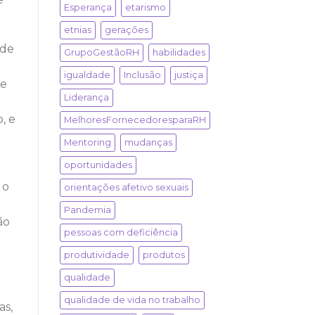
Esperança
etarismo
etnias
gerações
ade
GrupoGestãoRH
habilidades
igualdade
Inclusão
justiça
ve
Liderança
, e
MelhoresFornecedoresparaRH
Mentoring
mudanças
oportunidades
 o
orientações afetivo sexuais
Pandemia
ão
pessoas com deficiência
produtividade
produtos
qualidade
qualidade de vida no trabalho
as,