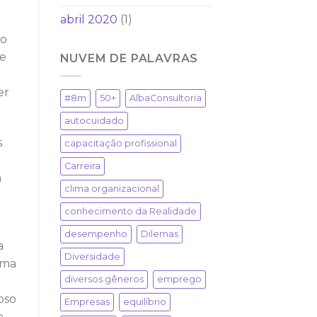
abril 2020
(1)
ão
 e
NUVEM DE PALAVRAS
er
#8m
50+
AlbaConsultoria
autocuidado
s
capacitação profissional
Carreira
a
clima organizacional
conhecimento da Realidade
desempenho
Dilemas
a
Diversidade
uma
diversos gêneros
emprego
oso
Empresas
equilíbrio
e