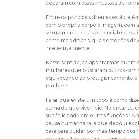
deparam com esses impasses de forma
Entre os principais dilemas estão, al
com o próprio corpo e imagem, com a 
sexualmente, quais potencialidades de
como mais difíceis, quais emoções d
intelectualmente.
Nesse sentido, ao apontarmos quem est
mulheres que buscaram outros camin
equivocando ao prestigiar somente o 
mulher?
Falar que existe um topo é como di
acima do que vive hoje. No entanto, c
sua felicidade em outras funções? A q
causa humanitária, a que decidiu ex
casa para cuidar por mais tempo dos
de sensualidade, por sua única e li