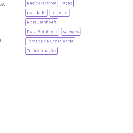
Radio Nacional
raças
te,
realidade
respeito
RosaBernhoeft
Rosa Bernhoeft
serviços
um
Tomada de Consciência
Transformação