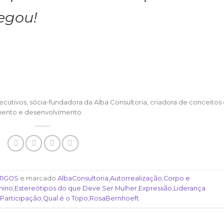
egou!
ecutivos, sócia-fundadora da Alba Consultoria, criadora de conceitos
amento e desenvolvimento.
TIGOS
e marcado
AlbaConsultoria
,
Autorrealização
,
Corpo e
nino
,
Estereótipos do que Deve Ser Mulher
,
Expressão
,
Liderança
Participação
,
Qual é o Topo
,
RosaBernhoeft
.