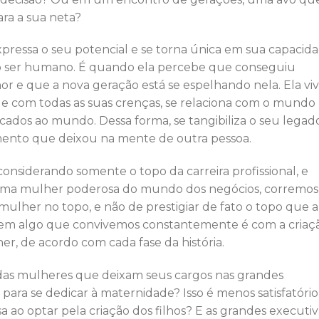
ra a sua neta?
ressa o seu potencial e se torna única em sua capacid
mo ser humano. É quando ela percebe que conseguiu
or e que a nova geração está se espelhando nela. Ela vi
e com todas as suas crenças, se relaciona com o mundo
icados ao mundo. Dessa forma, se tangibiliza o seu legado
mento que deixou na mente de outra pessoa.
nsiderando somente o topo da carreira profissional, e
uma mulher poderosa do mundo dos negócios, corremos
mulher no topo, e não de prestigiar de fato o topo que a
e tem algo que convivemos constantemente é com a criaç
r, de acordo com cada fase da história.
 das mulheres que deixam seus cargos nas grandes
 para se dedicar à maternidade? Isso é menos satisfatório
 ao optar pela criação dos filhos? E as grandes executiv