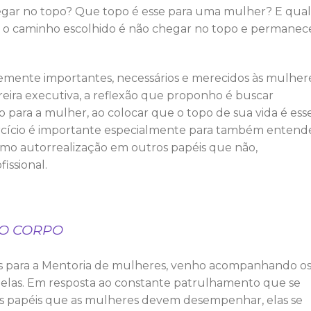
chegar no topo? Que topo é esse para uma mulher? E qual
se o caminho escolhido é não chegar no topo e permanec
temente importantes, necessários e merecidos às mulher
eira executiva, a reflexão que proponho é buscar
 para a mulher, ao colocar que o topo de sua vida é ess
exercício é importante especialmente para também entend
mo autorrealização em outros papéis que não,
issional.
DO CORPO
os para a Mentoria de mulheres, venho acompanhando o
a delas. Em resposta ao constante patrulhamento que se
dos papéis que as mulheres devem desempenhar, elas se